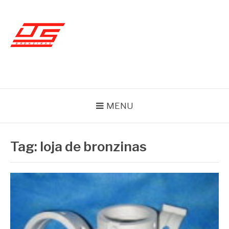
Skip
to
content
BLOG JS BRONZINAS
MENU
Tag:
loja de bronzinas