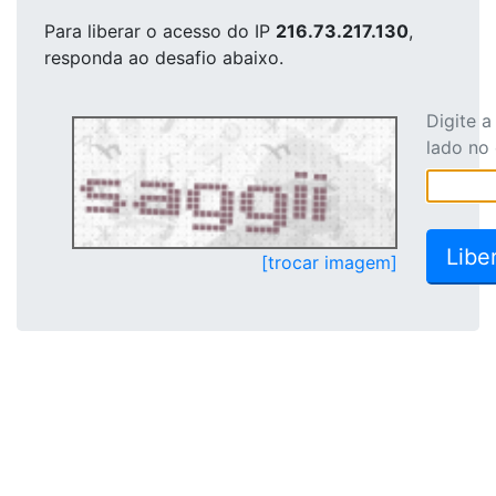
Para liberar o acesso
do IP
216.73.217.130
,
responda ao desafio abaixo.
Digite 
lado no
[trocar imagem]