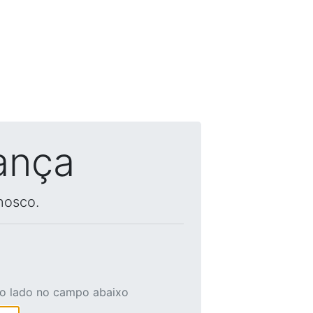
ança
nosco.
ao lado no campo abaixo