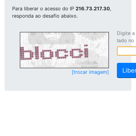
Para liberar o acesso
do IP
216.73.217.30
,
responda ao desafio abaixo.
Digite 
lado no
[trocar imagem]