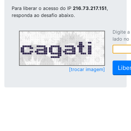
Para liberar o acesso
do IP
216.73.217.151
,
responda ao desafio abaixo.
Digite 
lado no
[trocar imagem]