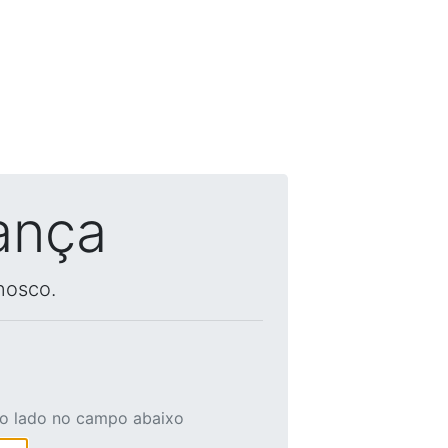
ança
nosco.
ao lado no campo abaixo