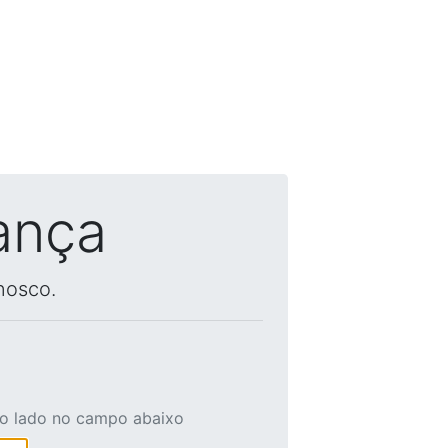
ança
nosco.
ao lado no campo abaixo