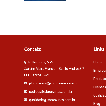
Contato
Links
R. Bertioga, 635
Home
Jardim Alzira Franco - Santo André/SP
Empres
CEP: 09290-330
Produto
jsbronzinas@jsbronzinas.com.br
Clientes
pedidos@jsbronzinas.com.br
Qualida
qualidade@jsbronzinas.com.br
Blog