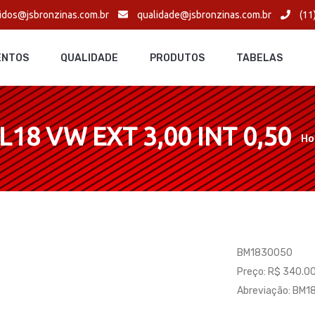
idos@jsbronzinas.com.br
qualidade@jsbronzinas.com.br
(11
ENTOS
QUALIDADE
PRODUTOS
TABELAS
8 VW EXT 3,00 INT 0,50
Ho
BM1830050
Preço: R$ 340.0
Abreviação: BM