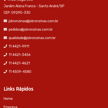
Jardim Alzira Franco - Santo André/SP
CEP: 09290-330
jsbronzinas@jsbronzinas.com.br
pedidos@jsbronzinas.com.br
qualidade@jsbronzinas.com.br
11 4421-9911
11 4421-3456
11 4421-4621
11 4509-4580
Links Rápidos
Home
Empresa