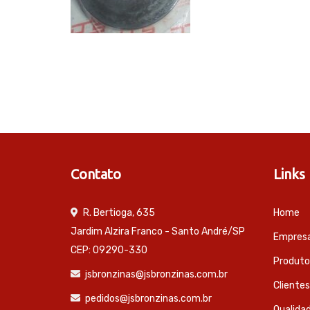
Contato
Links
R. Bertioga, 635
Home
Jardim Alzira Franco - Santo André/SP
Empres
CEP: 09290-330
Produto
jsbronzinas@jsbronzinas.com.br
Clientes
pedidos@jsbronzinas.com.br
Qualida