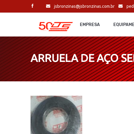
jsbronzinas@jsbronzinas.com.br
ped
EMPRESA
EQUIPAM
ARRUELA DE AÇO SE