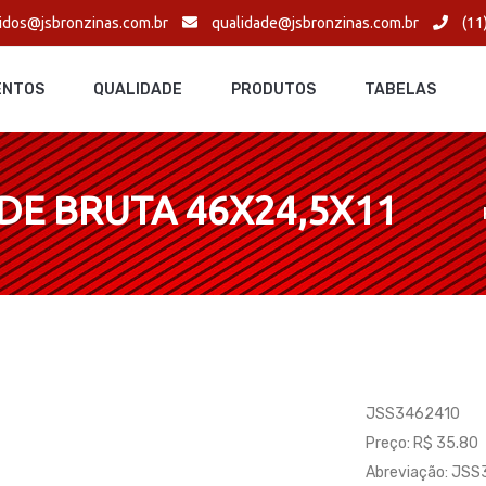
idos@jsbronzinas.com.br
qualidade@jsbronzinas.com.br
(11
ENTOS
QUALIDADE
PRODUTOS
TABELAS
DE BRUTA 46X24,5X11
JSS3462410
Preço: R$ 35.80
Abreviação: JS